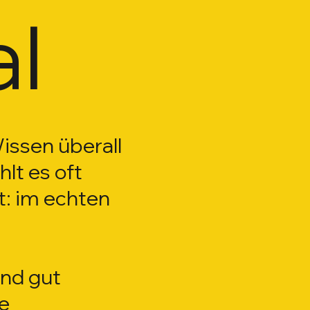
al
Wissen überall
lt es oft
t: im echten
nd gut
le