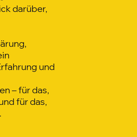
ck darüber,
lärung,
ein
 Erfahrung und
n – für das,
und für das,
.