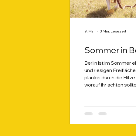
9. Mai
3 Min. Lesezeit
Sommer in Be
Berlin ist im Sommer e
und riesigen Freifläch
planlos durch die Hitze
worauf ihr achten sollte