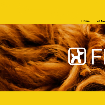
Home
Fell M