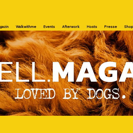
agazin
Walkwithme
Events
Afterwork
Hosts
Presse
Sho