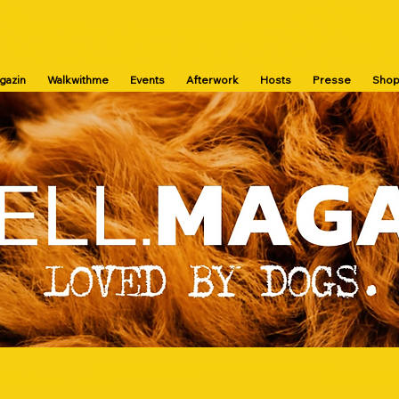
agazin
Walkwithme
Events
Afterwork
Hosts
Presse
Sho