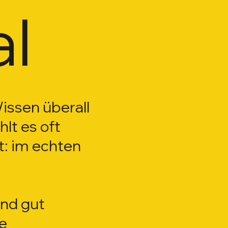
al
Wissen überall
lt es oft
t: im echten
nd gut
le