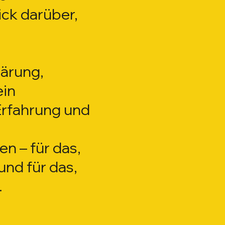
ck darüber,
lärung,
ein
 Erfahrung und
n – für das,
und für das,
.