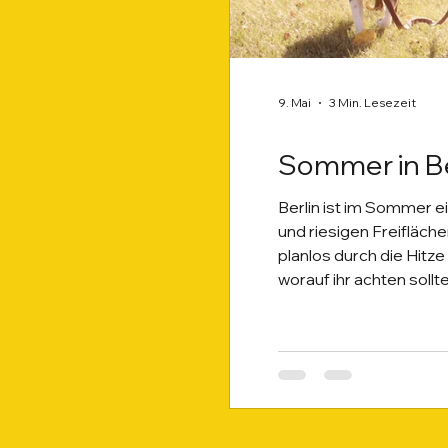
9. Mai
3 Min. Lesezeit
Sommer in Be
Berlin ist im Sommer e
und riesigen Freifläch
planlos durch die Hitze
worauf ihr achten sollte