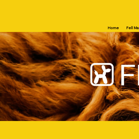
Home
Fell M