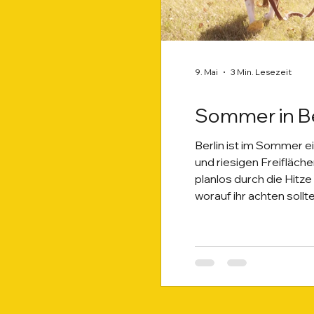
9. Mai
3 Min. Lesezeit
Sommer in Be
Berlin ist im Sommer e
und riesigen Freifläch
planlos durch die Hitze
worauf ihr achten sollte