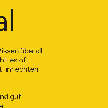
al
Wissen überall
lt es oft
t: im echten
nd gut
le