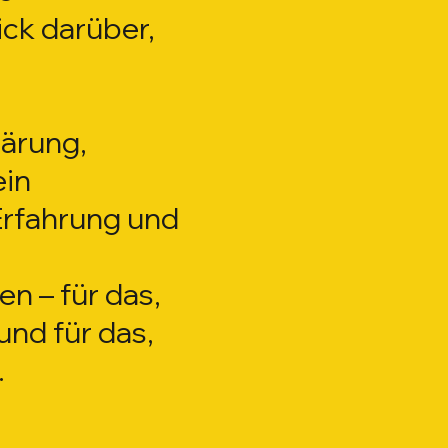
ck darüber,
lärung,
ein
 Erfahrung und
n – für das,
und für das,
.