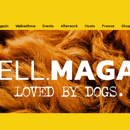
agazin
Walkwithme
Events
Afterwork
Hosts
Presse
Sho