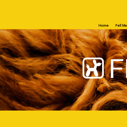
Home
Fell M