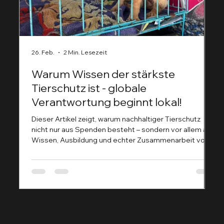
26. Feb.
2 Min. Lesezeit
9.
Warum Wissen der stärkste
D
Tierschutz ist - globale
H
Verantwortung beginnt lokal!
G
F
Dieser Artikel zeigt, warum nachhaltiger Tierschutz
Der 
nicht nur aus Spenden besteht – sondern vor allem aus
ge
Wissen, Ausbildung und echter Zusammenarbeit vor
ei
Ort. Während bei uns in Deutschland Themen wie
artgerechte Haltung, Qualzucht oder moderne
Tiermedizin diskutiert werden, kämpfen viele Regionen
Afrikas noch mit ganz grundlegenden
Herausforderungen in der Tiergesundheit. Genau hier
setzen die Tierhelden.net aktuell an: Sie sind
unterwegs, um ihr Wissen zu teilen – praxisn