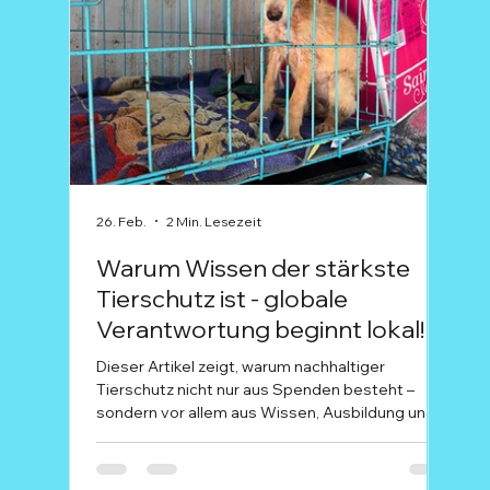
26. Feb.
2 Min. Lesezeit
15. Fe
Warum Wissen der stärkste
Ala
Tierschutz ist - globale
dei
Verantwortung beginnt lokal!
dur
Dieser Artikel zeigt, warum nachhaltiger
Wenn 
Tierschutz nicht nur aus Spenden besteht –
laut 
sondern vor allem aus Wissen, Ausbildung und
Karn
echter Zusammenarbeit vor Ort. Während bei
bede
uns in Deutschland Themen wie artgerechte
Für 
Haltung, Qualzucht oder moderne Tiermedizin
pur 