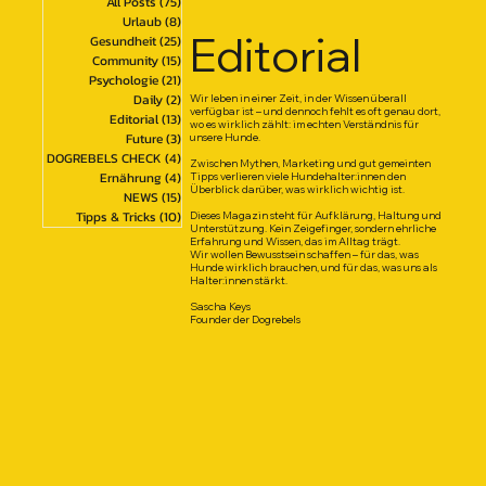
All Posts
(75)
75 Beiträge
Urlaub
(8)
8 Beiträge
Editorial
Gesundheit
(25)
25 Beiträge
Community
(15)
15 Beiträge
Psychologie
(21)
21 Beiträge
Daily
(2)
2 Beiträge
Wir leben in einer Zeit, in der Wissen überall
verfügbar ist – und dennoch fehlt es oft genau dort,
Editorial
(13)
13 Beiträge
wo es wirklich zählt: im echten Verständnis für
Future
(3)
3 Beiträge
unsere Hunde.
DOGREBELS CHECK
(4)
4 Beiträge
Zwischen Mythen, Marketing und gut gemeinten
Ernährung
(4)
4 Beiträge
Tipps verlieren viele Hundehalter:innen den
Überblick darüber, was wirklich wichtig ist.
NEWS
(15)
15 Beiträge
Tipps & Tricks
(10)
10 Beiträge
Dieses Magazin steht für Aufklärung, Haltung und
Unterstützung. Kein Zeigefinger, sondern ehrliche
Erfahrung und Wissen, das im Alltag trägt.
Wir wollen Bewusstsein schaffen – für das, was
Hunde wirklich brauchen, und für das, was uns als
Halter:innen stärkt.
Sascha Keys
Founder der Dogrebels