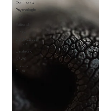
Community
Psychologie
Daily
Editorial
Future
DOGREBELS
CHECK
Ernährung
NEWS
Tipps &
Tricks