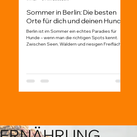
Sommer in Berlin: Die besten
Wa
Orte für dich und deinen Hund
Tie
Ve
Berlin ist im Sommer ein echtes Paradies für
Hunde – wenn man die richtigen Spots kennt.
Dies
Zwischen Seen, Wäldern und riesigen Freiflächen
Tier
gibt es jede Menge Möglichkeiten für Abenteuer
sond
mit deinem Vierbeiner. Damit ihr nicht planlos
echt
durch die Hitze zieht, haben wir euch unsere
uns 
liebsten Orte in Berlin zusammengestellt –
Halt
inklusive Tipps, worauf ihr achten solltet.
disk
Afri
Hera
hier se
unte
ERNÄHRUNG