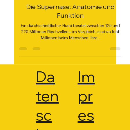
30. Apr. 2025
2 Min. Lesezeit
Die Supernase: Anatomie und
Funktion
Ein durchschnittlicher Hund besitzt zwischen 125 und
220 Millionen Riechzellen – im Vergleich zu etwa fünf
Millionen beim Menschen. Ihre...
Da
Im
ten
pr
sc
es