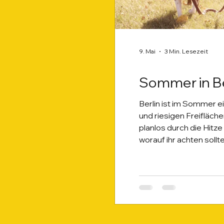
9. Mai
3 Min. Lesezeit
Sommer in Be
Berlin ist im Sommer e
und riesigen Freifläch
planlos durch die Hitze
worauf ihr achten sollte