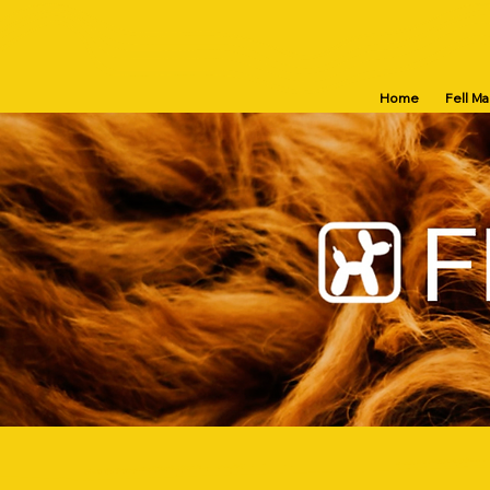
Home
Fell M