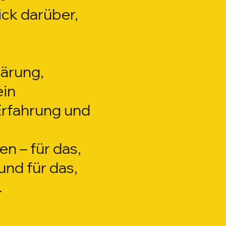
ck darüber,
lärung,
ein
 Erfahrung und
n – für das,
und für das,
.