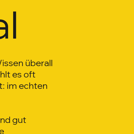
al
Wissen überall
lt es oft
t: im echten
nd gut
le