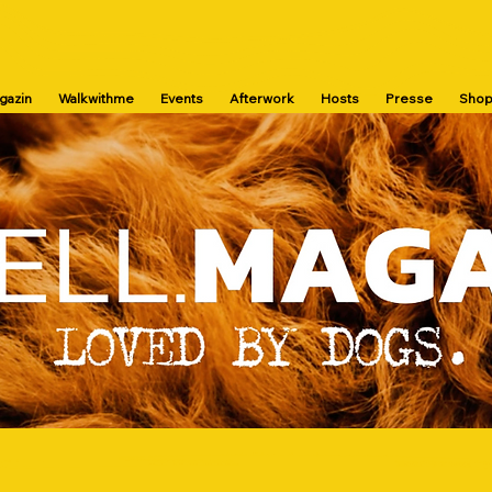
agazin
Walkwithme
Events
Afterwork
Hosts
Presse
Sho