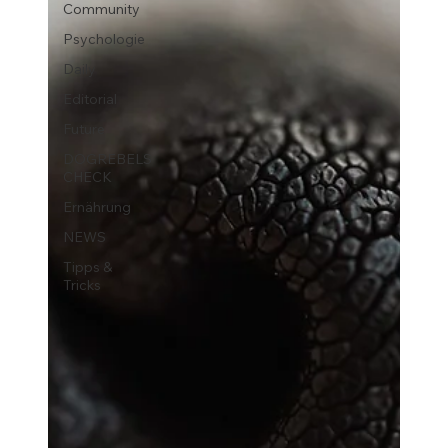
Community
Psychologie
Daily
Editorial
Future
DOGREBELS
CHECK
Ernährung
NEWS
Tipps &
Tricks