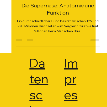
30. Apr. 2025
2 Min. Lesezeit
Die Supernase: Anatomie und
Funktion
Ein durchschnittlicher Hund besitzt zwischen 125 und
220 Millionen Riechzellen – im Vergleich zu etwa fünf
Millionen beim Menschen. Ihre...
Da
Im
ten
pr
sc
es