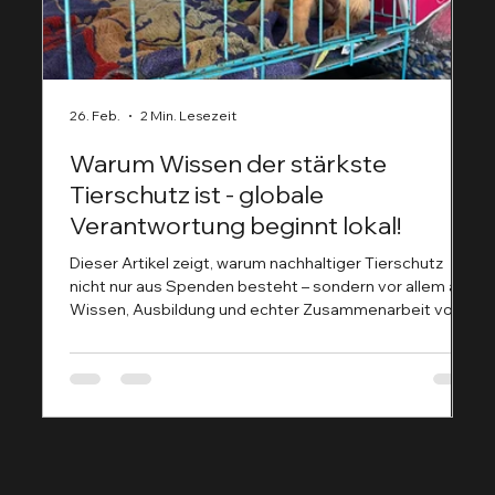
26. Feb.
2 Min. Lesezeit
9.
Warum Wissen der stärkste
D
Tierschutz ist - globale
H
Verantwortung beginnt lokal!
G
F
Dieser Artikel zeigt, warum nachhaltiger Tierschutz
Der 
nicht nur aus Spenden besteht – sondern vor allem aus
ge
Wissen, Ausbildung und echter Zusammenarbeit vor
ei
Ort. Während bei uns in Deutschland Themen wie
artgerechte Haltung, Qualzucht oder moderne
Tiermedizin diskutiert werden, kämpfen viele Regionen
Afrikas noch mit ganz grundlegenden
Herausforderungen in der Tiergesundheit. Genau hier
setzen die Tierhelden.net aktuell an: Sie sind
unterwegs, um ihr Wissen zu teilen – praxisn