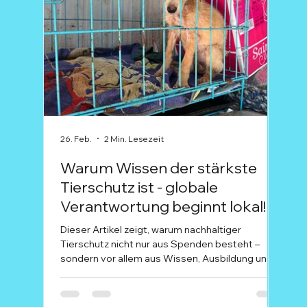
26. Feb.
2 Min. Lesezeit
15. Fe
Warum Wissen der stärkste
Ala
Tierschutz ist - globale
dei
Verantwortung beginnt lokal!
dur
Dieser Artikel zeigt, warum nachhaltiger
Wenn 
Tierschutz nicht nur aus Spenden besteht –
laut 
sondern vor allem aus Wissen, Ausbildung und
Karn
echter Zusammenarbeit vor Ort. Während bei
bede
uns in Deutschland Themen wie artgerechte
Für 
Haltung, Qualzucht oder moderne Tiermedizin
pur 