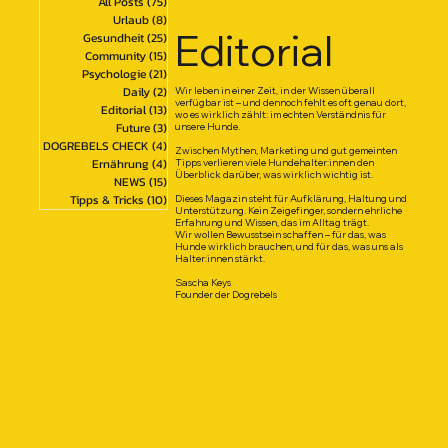
All Posts
(75)
75 Beiträge
Urlaub
(8)
8 Beiträge
Editorial
Gesundheit
(25)
25 Beiträge
Community
(15)
15 Beiträge
Psychologie
(21)
21 Beiträge
Daily
(2)
2 Beiträge
Wir leben in einer Zeit, in der Wissen überall
verfügbar ist – und dennoch fehlt es oft genau dort,
Editorial
(13)
13 Beiträge
wo es wirklich zählt: im echten Verständnis für
Future
(3)
3 Beiträge
unsere Hunde.
DOGREBELS CHECK
(4)
4 Beiträge
Zwischen Mythen, Marketing und gut gemeinten
Ernährung
(4)
4 Beiträge
Tipps verlieren viele Hundehalter:innen den
Überblick darüber, was wirklich wichtig ist.
NEWS
(15)
15 Beiträge
Tipps & Tricks
(10)
10 Beiträge
Dieses Magazin steht für Aufklärung, Haltung und
Unterstützung. Kein Zeigefinger, sondern ehrliche
Erfahrung und Wissen, das im Alltag trägt.
Wir wollen Bewusstsein schaffen – für das, was
Hunde wirklich brauchen, und für das, was uns als
Halter:innen stärkt.
Sascha Keys
Founder der Dogrebels