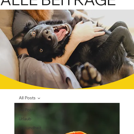
praxisn
mit Miner
All Posts
All Posts
Urlaub
Gesundheit