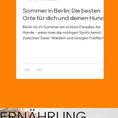
Sommer in Berlin: Die besten
Wa
Orte für dich und deinen Hund
Tie
Ve
Berlin ist im Sommer ein echtes Paradies für
Hunde – wenn man die richtigen Spots kennt.
Dies
Zwischen Seen, Wäldern und riesigen Freiflächen
Tier
gibt es jede Menge Möglichkeiten für Abenteuer
sond
mit deinem Vierbeiner. Damit ihr nicht planlos
echt
durch die Hitze zieht, haben wir euch unsere
uns 
liebsten Orte in Berlin zusammengestellt –
Halt
inklusive Tipps, worauf ihr achten solltet.
disk
Afri
Hera
hier se
unte
ERNÄHRUNG