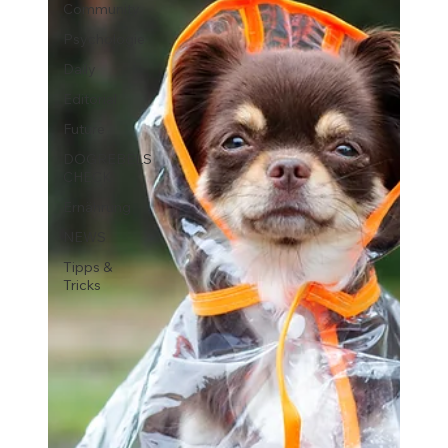
Community
Psychologie
Daily
Editorial
Future
DOGREBELS
CHECK
Ernährung
NEWS
Tipps &
Tricks