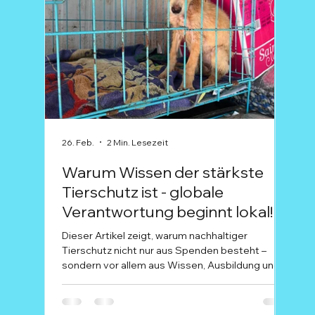
26. Feb.
2 Min. Lesezeit
15. Fe
Warum Wissen der stärkste
Ala
Tierschutz ist - globale
dei
Verantwortung beginnt lokal!
dur
Dieser Artikel zeigt, warum nachhaltiger
Wenn 
Tierschutz nicht nur aus Spenden besteht –
laut 
sondern vor allem aus Wissen, Ausbildung und
Karn
echter Zusammenarbeit vor Ort. Während bei
bede
uns in Deutschland Themen wie artgerechte
Für 
Haltung, Qualzucht oder moderne Tiermedizin
pur 