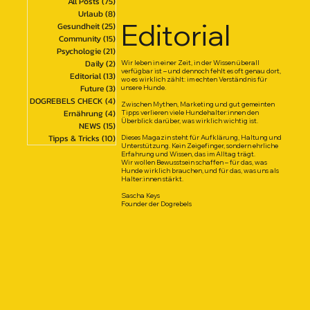
All Posts
(75)
75 Beiträge
Urlaub
(8)
8 Beiträge
Editorial
Gesundheit
(25)
25 Beiträge
Community
(15)
15 Beiträge
Psychologie
(21)
21 Beiträge
Daily
(2)
2 Beiträge
Wir leben in einer Zeit, in der Wissen überall
verfügbar ist – und dennoch fehlt es oft genau dort,
Editorial
(13)
13 Beiträge
wo es wirklich zählt: im echten Verständnis für
Future
(3)
3 Beiträge
unsere Hunde.
DOGREBELS CHECK
(4)
4 Beiträge
Zwischen Mythen, Marketing und gut gemeinten
Ernährung
(4)
4 Beiträge
Tipps verlieren viele Hundehalter:innen den
Überblick darüber, was wirklich wichtig ist.
NEWS
(15)
15 Beiträge
Tipps & Tricks
(10)
10 Beiträge
Dieses Magazin steht für Aufklärung, Haltung und
Unterstützung. Kein Zeigefinger, sondern ehrliche
Erfahrung und Wissen, das im Alltag trägt.
Wir wollen Bewusstsein schaffen – für das, was
Hunde wirklich brauchen, und für das, was uns als
Halter:innen stärkt.
Sascha Keys
Founder der Dogrebels