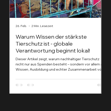
26. Feb.
2 Min. Lesezeit
9.
Warum Wissen der stärkste
D
Tierschutz ist - globale
H
Verantwortung beginnt lokal!
G
F
Dieser Artikel zeigt, warum nachhaltiger Tierschutz
Der 
nicht nur aus Spenden besteht – sondern vor allem aus
ge
Wissen, Ausbildung und echter Zusammenarbeit vor
ei
Ort. Während bei uns in Deutschland Themen wie
artgerechte Haltung, Qualzucht oder moderne
Tiermedizin diskutiert werden, kämpfen viele Regionen
Afrikas noch mit ganz grundlegenden
Herausforderungen in der Tiergesundheit. Genau hier
setzen die Tierhelden.net aktuell an: Sie sind
unterwegs, um ihr Wissen zu teilen – praxisn