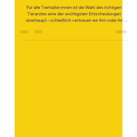
fachkundigen Tierarzt in der
Nähe?
Für alle Tierhalter:innen ist die Wahl des richtigen
Tierarztes eine der wichtigsten Entscheidungen
überhaupt – schließlich vertrauen wir ihm oder ihr
nicht nur die Gesundheit unseres vierbeinigen
Lieblings an, sondern oft auch in emotional
herausfordernden Momenten. Doch woran erkennst
du, ob ein Tierarzt wirklich kompetent,
vertrauenswürdig und zu dir und deinem Tier passend
ist?