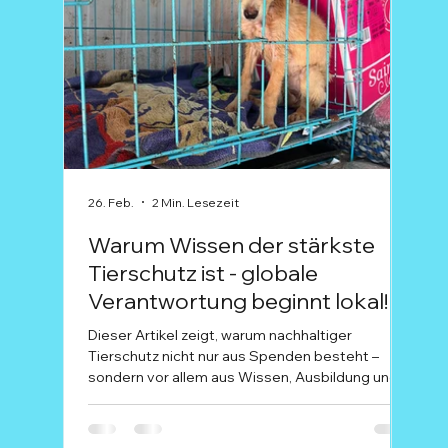
26. Feb.
2 Min. Lesezeit
15. Fe
Warum Wissen der stärkste
Ala
Tierschutz ist - globale
dei
Verantwortung beginnt lokal!
dur
Dieser Artikel zeigt, warum nachhaltiger
Wenn 
Tierschutz nicht nur aus Spenden besteht –
laut 
sondern vor allem aus Wissen, Ausbildung und
Karn
echter Zusammenarbeit vor Ort. Während bei
bede
uns in Deutschland Themen wie artgerechte
Für 
Haltung, Qualzucht oder moderne Tiermedizin
pur 