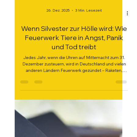
26. Dez. 2025
3 Min. Lesezeit
Wenn Silvester zur Hölle wird: Wie
Feuerwerk Tiere in Angst, Panik
und Tod treibt
Jedes Jahr, wenn die Uhren auf Mitternacht zum 31.
Dezember zusteuern, wird in Deutschland und vielen
anderen Ländern Feuerwerk gezündet – Raketen,
Batterie-Böller, Knaller. Was für die einen ein festlicher
Brauch ist, bedeutet für Tiere puren Stress, Angst und
gesundheitliche Gefahr . Warum ist Feuerwerk für
Tiere so belastend? Hunde, Katzen und andere Tiere
haben ein deutlich empfindlicheres Gehör als