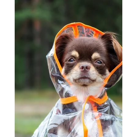
Missverstandene Vierbeiner: Die
Gefühlswelt des Hundes richtig
deuten
Verstehen Sie Ihren Hund wirklich? Viele Halter sind
überzeugt, jede Regung ihres Hundes zu kennen –
doch aktuelle Forschungen zeigen...