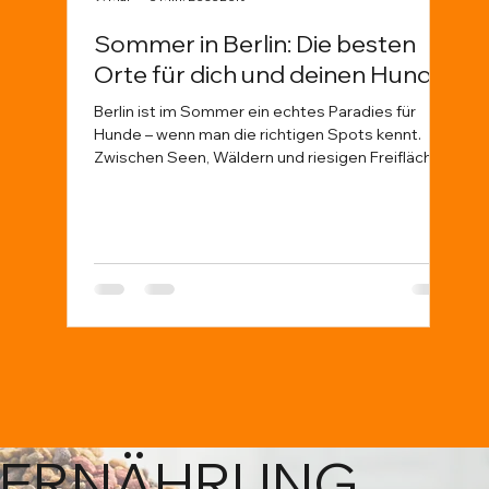
Sommer in Berlin: Die besten
Wa
Orte für dich und deinen Hund
Tie
Ve
Berlin ist im Sommer ein echtes Paradies für
Hunde – wenn man die richtigen Spots kennt.
Dies
Zwischen Seen, Wäldern und riesigen Freiflächen
Tier
gibt es jede Menge Möglichkeiten für Abenteuer
sond
mit deinem Vierbeiner. Damit ihr nicht planlos
echt
durch die Hitze zieht, haben wir euch unsere
uns 
liebsten Orte in Berlin zusammengestellt –
Halt
inklusive Tipps, worauf ihr achten solltet.
disk
Afri
Hera
hier se
unte
ERNÄHRUNG