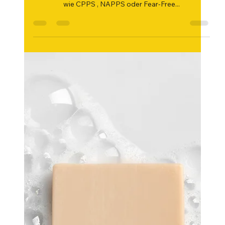
Vierbeiner – Können Zertifikate
beim Dogsitter Vertrauen
schaffen?
Du brauchst einen Dogsitter, findest aber kaum
jemanden, dem du wirklich vertraust? Zertifizierungen
wie CPPS , NAPPS oder Fear-Free...