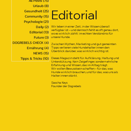
All Posts
(75)
75 Beiträge
Urlaub
(8)
8 Beiträge
Editorial
Gesundheit
(25)
25 Beiträge
Community
(15)
15 Beiträge
Psychologie
(21)
21 Beiträge
Daily
(2)
2 Beiträge
Wir leben in einer Zeit, in der Wissen überall
verfügbar ist – und dennoch fehlt es oft genau dort,
Editorial
(13)
13 Beiträge
wo es wirklich zählt: im echten Verständnis für
Future
(3)
3 Beiträge
unsere Hunde.
DOGREBELS CHECK
(4)
4 Beiträge
Zwischen Mythen, Marketing und gut gemeinten
Ernährung
(4)
4 Beiträge
Tipps verlieren viele Hundehalter:innen den
Überblick darüber, was wirklich wichtig ist.
NEWS
(15)
15 Beiträge
Tipps & Tricks
(10)
10 Beiträge
Dieses Magazin steht für Aufklärung, Haltung und
Unterstützung. Kein Zeigefinger, sondern ehrliche
Erfahrung und Wissen, das im Alltag trägt.
Wir wollen Bewusstsein schaffen – für das, was
Hunde wirklich brauchen, und für das, was uns als
Halter:innen stärkt.
Sascha Keys
Founder der Dogrebels