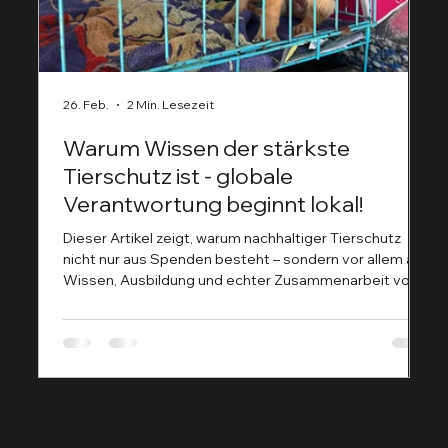
26. Feb.
2 Min. Lesezeit
9.
Warum Wissen der stärkste
D
Tierschutz ist - globale
H
Verantwortung beginnt lokal!
G
F
Dieser Artikel zeigt, warum nachhaltiger Tierschutz
Der 
nicht nur aus Spenden besteht – sondern vor allem aus
ge
Wissen, Ausbildung und echter Zusammenarbeit vor
ei
Ort. Während bei uns in Deutschland Themen wie
artgerechte Haltung, Qualzucht oder moderne
Tiermedizin diskutiert werden, kämpfen viele Regionen
Afrikas noch mit ganz grundlegenden
Herausforderungen in der Tiergesundheit. Genau hier
setzen die Tierhelden.net aktuell an: Sie sind
unterwegs, um ihr Wissen zu teilen – praxisn