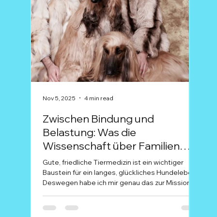
Nov 5, 2025
4 min read
Nov 2
Zwischen Bindung und
Fit
Belastung: Was die
rea
Wissenschaft über Familien
When
und ihre Hunde verrät
eyes
Gute, friedliche Tiermedizin ist ein wichtiger
know 
Baustein für ein langes, glückliches Hundeleben.
the w
Deswegen habe ich mir genau das zur Mission
legg
gemacht. Dr. Dominique Tordy, Tierärztin aus Köln
forge
betont, wie sehr emotionale Bindung und
much
medizinische Fürsorge miteinander verwoben