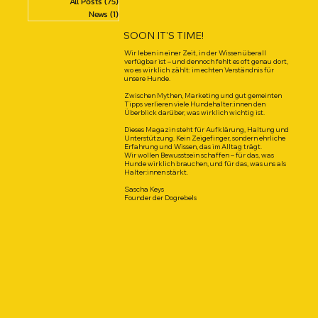
All Posts
(75)
75 posts
News
(1)
1 post
SOON IT'S TIME!
Wir leben in einer Zeit, in der Wissen überall
verfügbar ist – und dennoch fehlt es oft genau dort,
wo es wirklich zählt: im echten Verständnis für
unsere Hunde.
Zwischen Mythen, Marketing und gut gemeinten
Tipps verlieren viele Hundehalter:innen den
Überblick darüber, was wirklich wichtig ist.
Dieses Magazin steht für Aufklärung, Haltung und
Unterstützung. Kein Zeigefinger, sondern ehrliche
Erfahrung und Wissen, das im Alltag trägt.
Wir wollen Bewusstsein schaffen – für das, was
Hunde wirklich brauchen, und für das, was uns als
Halter:innen stärkt.
Sascha Keys
Founder der Dogrebels