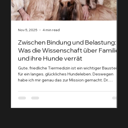
Nov 5, 2025
4 min read
No
Zwischen Bindung und Belastung:
F
Was die Wissenschaft über Familien
m
und ihre Hunde verrät
Wh
yo
Gute, friedliche Tiermedizin ist ein wichtiger Baustein
tu
für ein langes, glückliches Hundeleben. Deswegen
ou
habe ich mir genau das zur Mission gemacht. Dr.
so
Dominique Tordy, Tierärztin aus Köln betont, wie sehr
Bu
emotionale Bindung und medizinische Fürsorge
th
miteinander verwoben sind: „Wer einen Welpen kauft,
my
wird oft darauf hingewiesen, dass er neben lustigen
do
Unternehmungen und Kuschelmomenten auch
Einschränkungen im Alltag und Kosten zu erwarten hat.