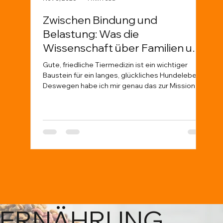
Zwischen Bindung und
Fi
Belastung: Was die
rea
Wissenschaft über Familien und
When
ihre Hunde verrät
and 
Gute, friedliche Tiermedizin ist ein wichtiger
ther
Baustein für ein langes, glückliches Hundeleben.
worl
Deswegen habe ich mir genau das zur Mission
frie
gemacht. Dr. Dominique Tordy, Tierärztin aus Köln
too 
betont, wie sehr emotionale Bindung und
athl
medizinische Fürsorge miteinander verwoben
‘fit 
sind: „Wer einen Welpen kauft, wird oft darauf
Scie
hingewiesen, dass er neben lustigen
actu
Unternehmungen und Kuschelmomenten auch
Einschränkungen im Alltag und Kosten zu
erwarten hat.
ERNÄHRUNG