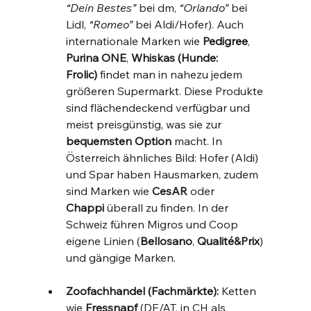
“Dein Bestes”
 bei dm, 
“Orlando”
 bei 
Lidl, 
“Romeo”
 bei Aldi/Hofer). Auch 
internationale Marken wie 
Pedigree
, 
Purina ONE
, 
Whiskas (Hunde: 
Frolic)
 findet man in nahezu jedem 
größeren Supermarkt. Diese Produkte 
sind flächendeckend verfügbar und 
meist preisgünstig, was sie zur 
bequemsten Option
 macht. In 
Österreich ähnliches Bild: Hofer (Aldi) 
und Spar haben Hausmarken, zudem 
sind Marken wie 
CesAR
 oder 
Chappi
 überall zu finden. In der 
Schweiz führen Migros und Coop 
eigene Linien (
Bellosano
, 
Qualité&Prix
) 
und gängige Marken.
Zoofachhandel (Fachmärkte):
 Ketten 
wie 
Fressnapf
 (DE/AT, in CH als 