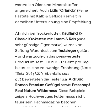
wertvollen Ölen und Mineralstoffen 
angereichert​. Auch 
Lidls “Orlando”
 (Feine 
Pastete mit Kalb & Geflügel) erhielt in 
derselben Untersuchung eine Empfehlung​.
Ähnlich bei Trockenfutter: 
Kaufland K-
Classic Kroketten mit Lamm & Reis
 (eine 
sehr günstige Eigenmarke) wurde von 
Stiftung Warentest zum 
Testsieger
 gekürt 
– und war zugleich das preiswerteste 
Produkt im Test​. Für nur ~17 Cent pro Tag 
bietet es eine vollwertige Ernährung (Note 
“Sehr Gut (1,2)”
)​. Ebenfalls 
sehr 
gut
 bewerteten die Tester u.a. 
Aldi Süd 
Romeo Premium Geflügel
 sowie 
Fressnapf 
Real Nature Wilderness
​. Diese Beispiele 
zeigen: Hochwertiges Futter muss nicht 
teuer sein. Fachmagazine betonen 