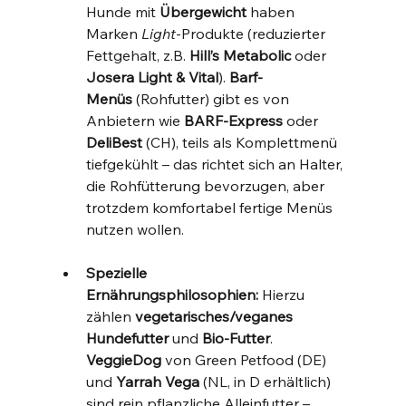
Hunde mit 
Übergewicht
 haben 
Marken 
Light
-Produkte (reduzierter 
Fettgehalt, z.B. 
Hill’s Metabolic
 oder 
Josera Light & Vital
). 
Barf-
Menüs
 (Rohfutter) gibt es von 
Anbietern wie 
BARF-Express
 oder 
DeliBest
 (CH), teils als Komplettmenü 
tiefgekühlt – das richtet sich an Halter, 
die Rohfütterung bevorzugen, aber 
trotzdem komfortabel fertige Menüs 
nutzen wollen.
Spezielle 
Ernährungsphilosophien:
 Hierzu 
zählen 
vegetarisches/veganes 
Hundefutter
 und 
Bio-Futter
. 
VeggieDog
 von Green Petfood (DE) 
und 
Yarrah Vega
 (NL, in D erhältlich) 
sind rein pflanzliche Alleinfutter – 