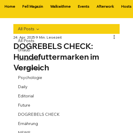
Home
Fell Magazin
Walkwithme
Events
Afterwork
Hosts
All Posts
24. Apr. 2025
9 Min. Lesezeit
All Posts
DOGREBELS CHECK:
Urlaub
Hundefuttermarken im
Gesundheit
Vergleich
Community
Psychologie
Daily
Editorial
Future
DOGREBELS CHECK
Ernährung
NEWS