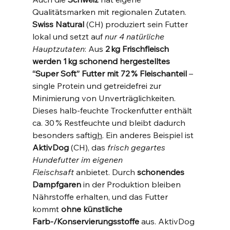
Qualitätsmarken mit regionalen Zutaten. 
Swiss Natural
 (CH) produziert sein Futter 
lokal und setzt auf 
nur 4 natürliche 
Hauptzutaten
: Aus 
2 kg Frischfleisch 
werden 1 kg schonend hergestelltes 
“Super Soft” Futter mit 72 % Fleischanteil
 – 
single Protein und getreidefrei zur 
Minimierung von Unverträglichkeiten​. 
Dieses halb-feuchte Trockenfutter enthält 
ca. 30 % Restfeuchte und bleibt dadurch 
besonders saftig
h
. Ein anderes Beispiel ist 
AktivDog
 (CH), das 
frisch gegartes 
Hundefutter im eigenen 
Fleischsaft
 anbietet. Durch 
schonendes 
Dampfgaren
 in der Produktion bleiben 
Nährstoffe erhalten, und das Futter 
kommt 
ohne künstliche 
Farb-/Konservierungsstoffe
 aus​. AktivDog 