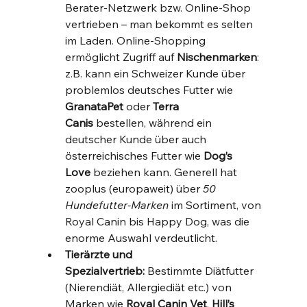
Berater-Netzwerk bzw. Online-Shop 
vertrieben – man bekommt es selten 
im Laden. Online-Shopping 
ermöglicht Zugriff auf 
Nischenmarken
: 
z.B. kann ein Schweizer Kunde über 
problemlos deutsches Futter wie 
GranataPet
 oder 
Terra 
Canis
 bestellen, während ein 
deutscher Kunde über auch 
österreichisches Futter wie 
Dog’s 
Love
 beziehen kann. Generell hat 
zooplus (europaweit) über 
50 
Hundefutter-Marken
 im Sortiment, von 
Royal Canin bis Happy Dog, was die 
enorme Auswahl verdeutlicht.
Tierärzte und 
Spezialvertrieb:
 Bestimmte Diätfutter 
(Nierendiät, Allergiediät etc.) von 
Marken wie 
Royal Canin Vet
, 
Hill’s 