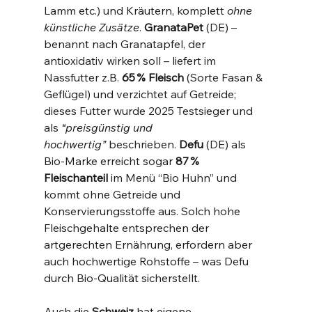
Lamm etc.) und Kräutern, komplett 
ohne 
künstliche Zusätze
​. 
GranataPet
 (DE) – 
benannt nach Granatapfel, der 
antioxidativ wirken soll – liefert im 
Nassfutter z.B. 
65 % Fleisch
 (Sorte Fasan & 
Geflügel) und verzichtet auf Getreide; 
dieses Futter wurde 2025 Testsieger und 
als 
“preisgünstig und 
hochwertig”
 beschrieben​. 
Defu
 (DE) als 
Bio-Marke erreicht sogar 
87 % 
Fleischanteil
 im Menü “Bio Huhn” und 
kommt ohne Getreide und 
Konservierungsstoffe aus. Solch hohe 
Fleischgehalte entsprechen der 
artgerechten Ernährung, erfordern aber 
auch hochwertige Rohstoffe – was Defu 
durch Bio-Qualität sicherstellt.
Auch die 
Schweiz
 hat eigene 