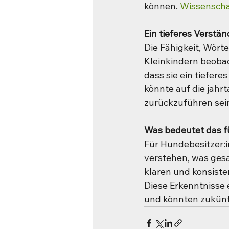
können. 
Wissenscha
Ein tieferes Verstä
Die Fähigkeit, Wörte
Kleinkindern beobac
dass sie ein tiefer
könnte auf die jah
zurückzuführen sei
Was bedeutet das f
Für Hundebesitzer:i
verstehen, was gesa
klaren und konsist
Diese Erkenntnisse
und könnten zukünf