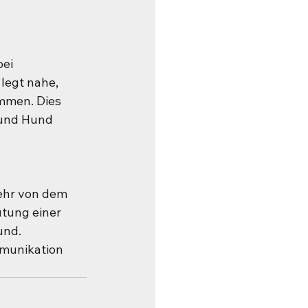
ei 
legt nahe, 
ommen. Dies 
und Hund 
ehr von dem 
utung einer 
und.
munikation 