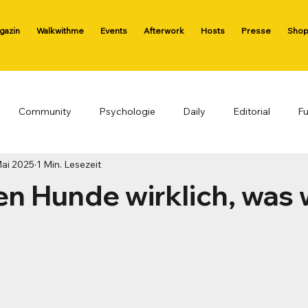
agazin
Walkwithme
Events
Afterwork
Hosts
Presse
Sho
Community
Psychologie
Daily
Editorial
Fu
Mai 2025
1 Min. Lesezeit
 & Tricks
n Hunde wirklich, was 