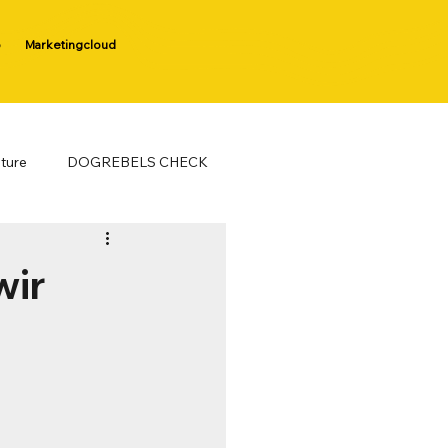
p
Marketingcloud
ture
DOGREBELS CHECK
wir