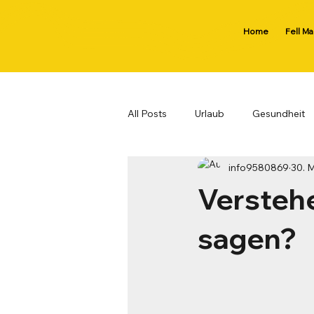
Home
Fell M
All Posts
Urlaub
Gesundheit
info9580869
30. 
Ernährung
NEWS
Tipps
Verstehe
sagen?