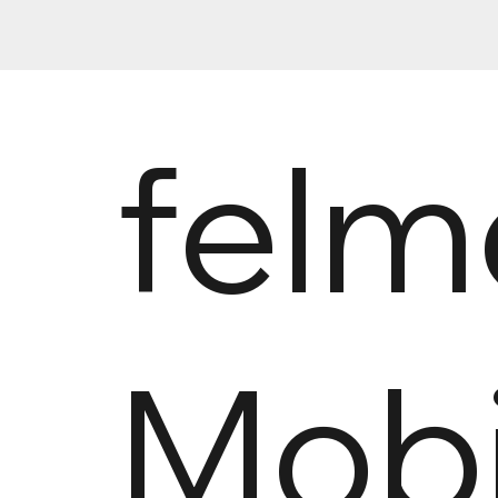
felm
Mobi