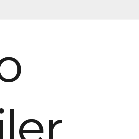
o
ler