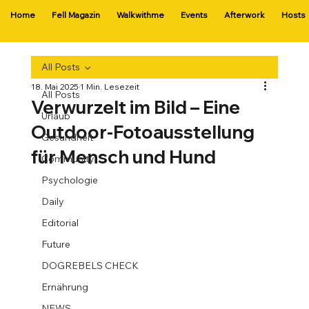
Home
Fell Magazin
Walkwithme
Events
Afterwork
Hosts
All Posts
18. Mai 2025
1 Min. Lesezeit
All Posts
Verwurzelt im Bild – Eine
Urlaub
Outdoor-Fotoausstellung
Gesundheit
für Mensch und Hund
Community
Psychologie
Daily
Editorial
Future
DOGREBELS CHECK
Ernährung
NEWS