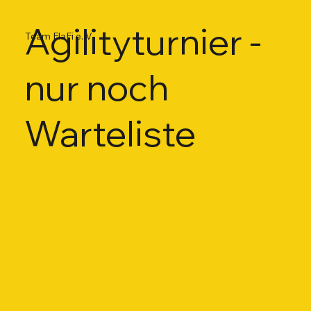
Agilityturnier -
Team FlaFi e. V.
nur noch
Warteliste