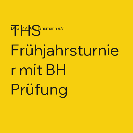
THS
DVG MV J.-L.Hansmann e.V.
Frühjahrsturnie
r mit BH
Prüfung