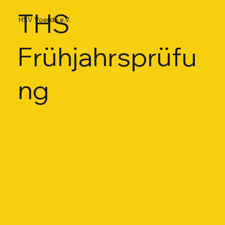
THS
HSV Voerde e.V.
Frühjahrsprüfu
ng