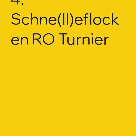
Schne(ll)eflock
en RO Turnier