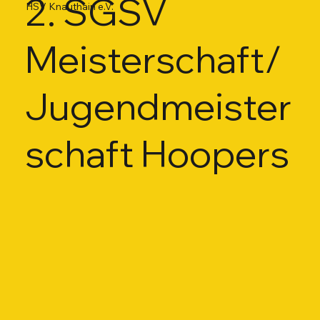
2. SGSV
HSV Knauthain e.V.
Meisterschaft/
Jugendmeister
schaft Hoopers