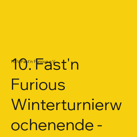
10. Fast'n
HSV Fast'n Furious e.V.
Furious
Winterturnierw
ochenende -