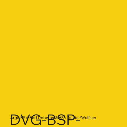
DVG-BSP-
Arge HSV Bad Doberan & HSV Auetal/Wulfsen