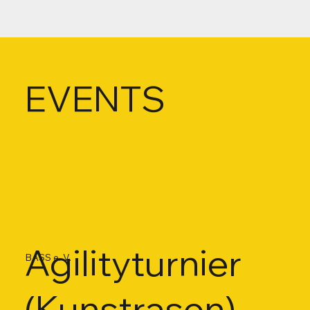
EVENTS
Agilityturnier
BASS e. V.
(Kunstrasen)