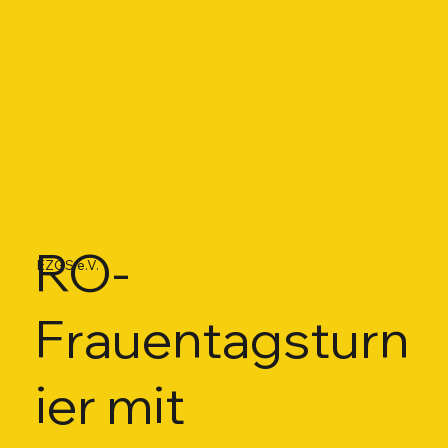
RO-
EZGS e.V.
Frauentagsturn
ier mit