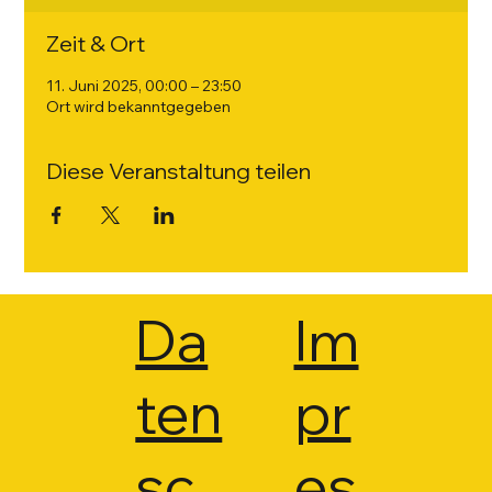
Zeit & Ort
11. Juni 2025, 00:00 – 23:50
Ort wird bekanntgegeben
Diese Veranstaltung teilen
Da
Im
ten
pr
sc
es